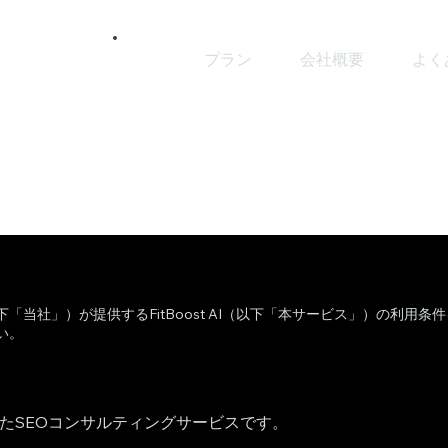
プラン
会社概要
よく
当社」）が提供するFitBoost AI（以下「本サービス」）の利用条
い。
たSEOコンサルティングサービスです。